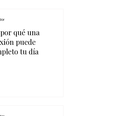
dor
 por qué una
exión puede
pleto tu día