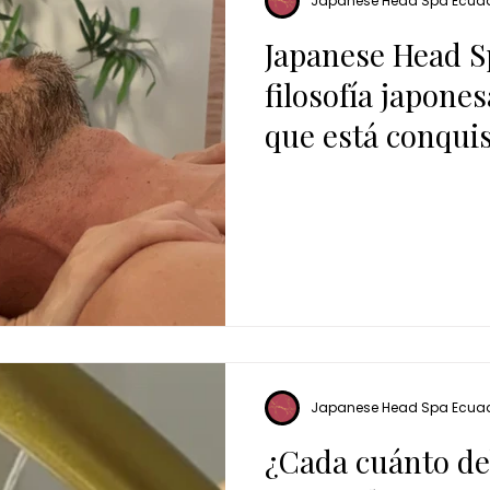
Japanese Head Spa Ecua
Japanese Head Sp
filosofía japones
que está conqui
Japanese Head Spa Ecua
¿Cada cuánto de