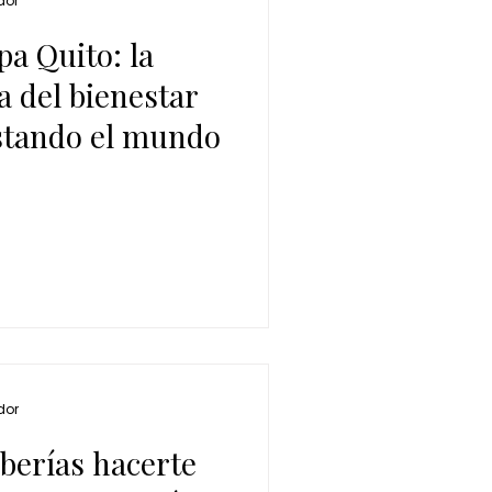
dor
a Quito: la
a del bienestar
stando el mundo
dor
berías hacerte