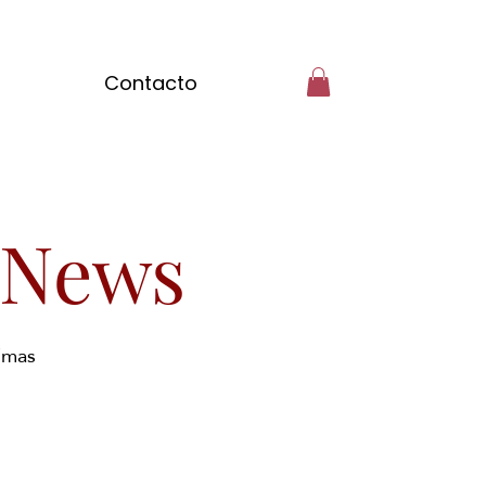
Contacto
 News
timas