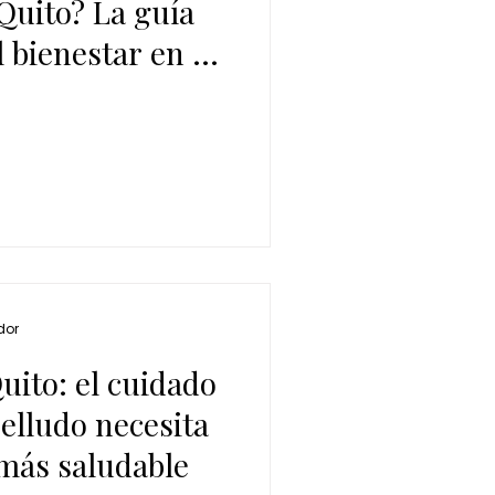
Quito? La guía
l bienestar en un
dor
uito: el cuidado
elludo necesita
 más saludable