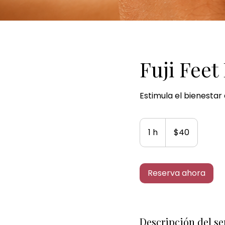
Fuji Feet
Estimula el bienestar 
40
dólares
1 h
1
$40
estadounidenses
Reserva ahora
Descripción del se