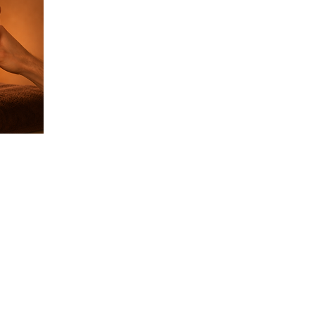
CONTACTO
WhatsApp: 0962862003
Quito@japaneseheadspa.es
C
alle Japón N39-65 (Edificio