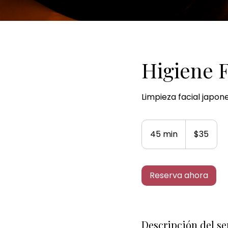
Higiene 
Limpieza facial japone
35
dólares
45 min
4
$35
estadounidenses
5
m
Reserva ahora
i
n
Descripción del se