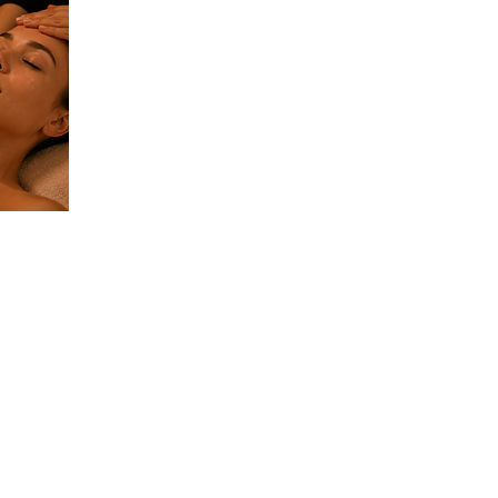
CONTACTO
WhatsApp: 0962862003
Quito@japaneseheadspa.es
C
alle Japón N39-65 (Edificio